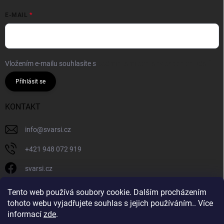
E-MAIL
Vložením e-mailu souhlasíte s
podmínkami ochrany osobních údajů
Přihlásit se
KONTAKT
info
@
svarsi.cz
+421 948 072 919
svarsi.cz
svarsi.cz
Tento web používá soubory cookie. Dalším procházením
tohoto webu vyjadřujete souhlas s jejich používáním.. Více
informací
zde
.