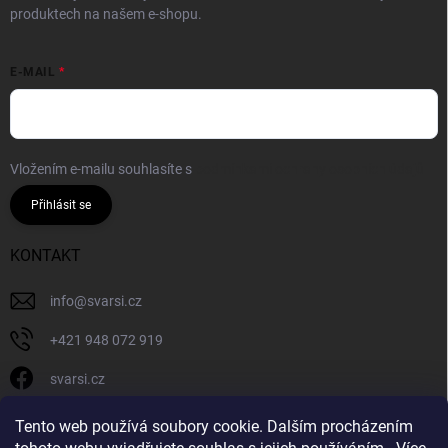
produktech na našem e-shopu.
E-MAIL
Vložením e-mailu souhlasíte s
podmínkami ochrany osobních údajů
Přihlásit se
KONTAKT
info
@
svarsi.cz
+421 948 072 919
svarsi.cz
svarsi.cz
Tento web používá soubory cookie. Dalším procházením