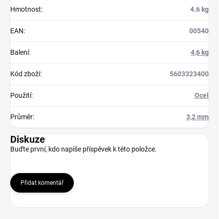
Hmotnost
:
4.6 kg
EAN
:
00540
Balení
:
4,6 kg
Kód zboží
:
5603323400
Použití
:
Ocel
Průměr
:
3,2 mm
Diskuze
Buďte první, kdo napíše příspěvek k této položce.
Přidat komentář