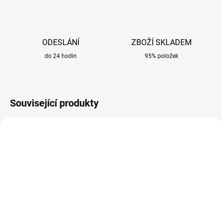
ODESLÁNÍ
ZBOŽÍ SKLADEM
do 24 hodin
95% položek
Související produkty
SKLADEM
SKLADEM
Termoska na elektrody
Svářečské rukavice