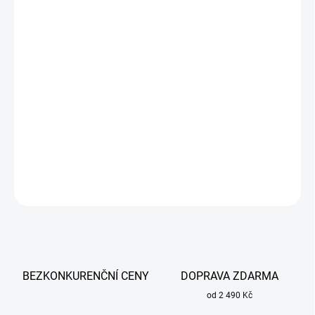
cena:
MŮŽEME
DORUČIT DO:
13.8.2026
−
+
Přidat do košíku
Bazická elektroda EB 121 3,2 mm x 350 mm ESAB pro pevné svary
oceli se stabilním obloukem.
DETAILNÍ INFORMACE
ZEPTAT SE
BEZKONKURENČNÍ CENY
DOPRAVA ZDARMA
od 2 490 Kč