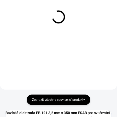
350 mm Sherman
červené GL016 Simply
Red velikost 10
304 Kč
124 Kč
251 Kč bez DPH
102 Kč bez DPH
Do košíku
Do košíku
Termoska na elektrody 350 mm
Sherman pro skladování a
Svářečské rukavice GL016 Simply
přepravu svařovacích elektrod.
Red velikost 10 vhodné pro
svařování metodou MMA a
MIG/MAG.
Zobrazit všechny související produkty
Bazická elektroda EB 121 3,2 mm x 350 mm ESAB
pro svařování