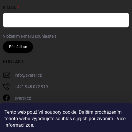
E-MAIL
Vložením e-mailu souhlasíte s
podmínkami ochrany osobních údajů
Přihlásit se
KONTAKT
info
@
svarsi.cz
+421 948 072 919
svarsi.cz
svarsi.cz
Tento web používá soubory cookie. Dalším procházením
tohoto webu vyjadřujete souhlas s jejich používáním.. Více
informací
zde
.