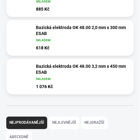
SKLADEM
885 Kč
Bazická elektroda OK 48.00 2,0 mm x 300 mm
ESAB
SKLADEM
618 Kč
Bazická elektroda OK 48.00 3,2 mm x 450 mm
ESAB
SKLADEM
1 076 Kč
Ř
a
NEJPRODÁVANĚJŠÍ
NEJLEVNĚJŠÍ
NEJDRAŽŠÍ
z
e
ABECEDNĚ