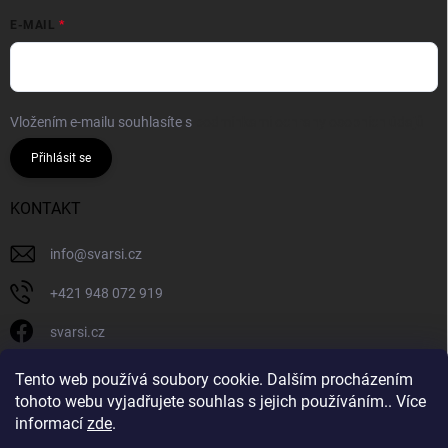
E-MAIL
Vložením e-mailu souhlasíte s
podmínkami ochrany osobních údajů
Přihlásit se
KONTAKT
info
@
svarsi.cz
+421 948 072 919
svarsi.cz
svarsi.cz
Tento web používá soubory cookie. Dalším procházením
tohoto webu vyjadřujete souhlas s jejich používáním.. Více
informací
zde
.