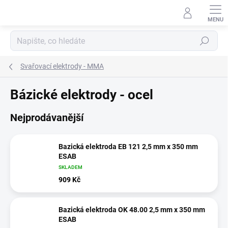
Přejít
na
obsah
Hledat
Svařovací elektrody - MMA
Bázické elektrody - ocel
Nejprodávanější
Bazická elektroda EB 121 2,5 mm x 350 mm
ESAB
SKLADEM
909 Kč
Bazická elektroda OK 48.00 2,5 mm x 350 mm
ESAB