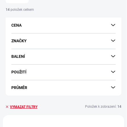
n
í
14
položek celkem
p
r
CENA
o
d
u
ZNAČKY
k
t
BALENÍ
ů
POUŽITÍ
PRŮMĚR
Položek k zobrazení:
14
VYMAZAT FILTRY
V
ý
VÝPRODEJ