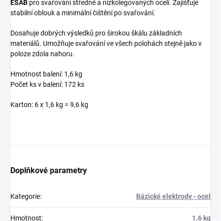
ESAB
pro svařování středně a nízkolegovaných ocelí. Zajišťuje
stabilní oblouk a minimální čištění po svařování.
Dosahuje dobrých výsledků pro širokou škálu základních
materiálů. Umožňuje svařování ve všech polohách stejně jako v
poloze zdola nahoru.
Hmotnost balení: 1,6 kg
Počet ks v balení: 172 ks
Karton: 6 x 1,6 kg = 9,6 kg
Doplňkové parametry
Kategorie
:
Bázické elektrody - ocel
Hmotnost
:
1.6 kg