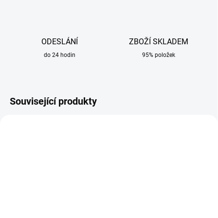
ODESLÁNÍ
ZBOŽÍ SKLADEM
do 24 hodin
95% položek
Související produkty
SKLADEM
SKLADEM
Termoska na elektrody
Svářečské rukavice