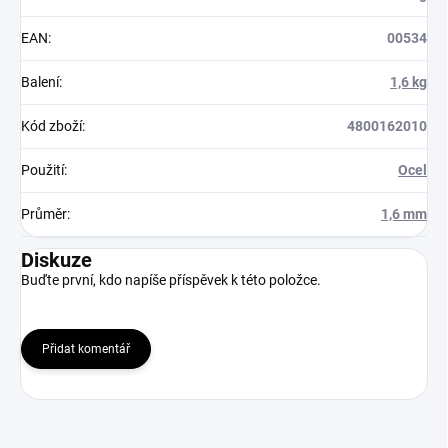
EAN
:
00534
Balení
:
1,6 kg
Kód zboží
:
4800162010
Použití
:
Ocel
Průměr
:
1,6 mm
Diskuze
Buďte první, kdo napíše příspěvek k této položce.
Přidat komentář