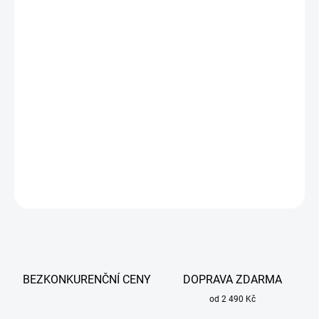
cena:
MŮŽEME
DORUČIT DO:
13.8.2026
−
+
Přidat do košíku
Nejpoužívanější bazická elektroda OK 48.00 1,6 mm x 300 mm
ESAB pro svařování středně a nízkolegovaných ocelí.
DETAILNÍ INFORMACE
ZEPTAT SE
BEZKONKURENČNÍ CENY
DOPRAVA ZDARMA
od 2 490 Kč