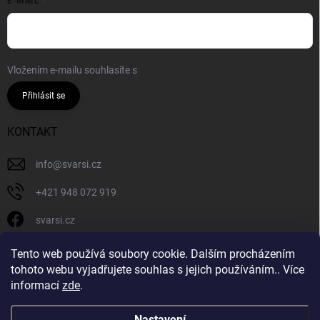
E-MAIL
Vložením e-mailu souhlasíte s
podmínkami ochrany osobních údajů
Přihlásit se
KONTAKT
info
@
svarsi.cz
+421 948 072 919
svarsi.cz
svarsi.cz
Tento web používá soubory cookie. Dalším procházením
tohoto webu vyjadřujete souhlas s jejich používáním.. Více
informací
zde
.
Nastavení