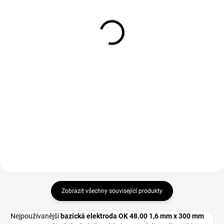
350 mm Sherman
červené GL016 Simply
Red velikost 10
304 Kč
124 Kč
251 Kč bez DPH
102 Kč bez DPH
Do košíku
Do košíku
Termoska na elektrody 350 mm
Sherman pro skladování a
Svářečské rukavice GL016 Simply
přepravu svařovacích elektrod.
Red velikost 10 vhodné pro
svařování metodou MMA a
MIG/MAG.
Zobrazit všechny související produkty
Nejpoužívanější
bazická elektroda OK 48.00 1,6 mm x 300 mm