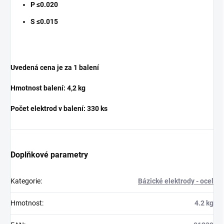
P ≤0.020
S ≤0.015
Uvedená cena je za 1 balení
Hmotnost balení: 4,2 kg
Počet elektrod v balení: 330 ks
Doplňkové parametry
Kategorie
:
Bázické elektrody - ocel
Hmotnost
:
4.2 kg