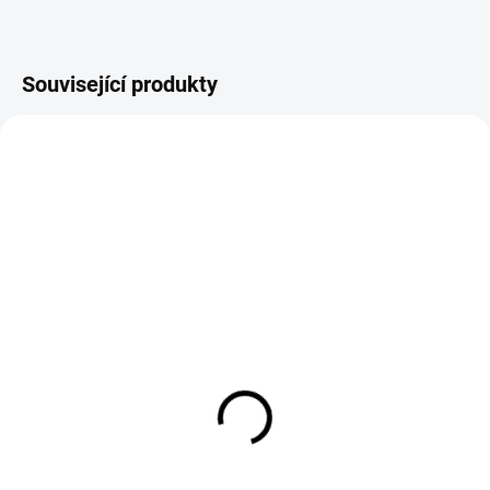
Související produkty
SKLADEM
SKLADEM
Svářečské rukavice
Technický popisovač
červené GL016 Simply
Markal PRO-LINE FINE
Red velikost 10
modrý
124 Kč
86 Kč
102 Kč bez DPH
71 Kč bez DPH
Do košíku
Do košíku