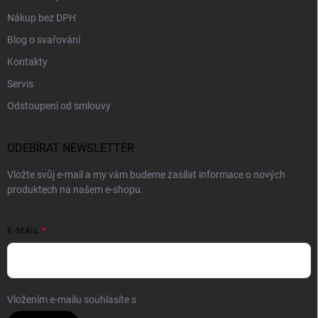
Nákup bez DPH
Blog o svařování
Kontakty
Servis
Odstoupení od smlouvy
ODEBÍRAT NEWSLETTER
Vložte svůj e-mail a my vám budeme zasílat informace o nových
produktech na našem e-shopu.
E-MAIL
Vložením e-mailu souhlasíte s
podmínkami ochrany osobních údajů