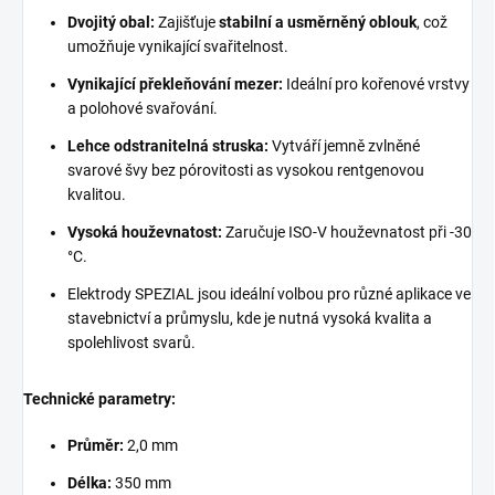
Dvojitý obal:
Zajišťuje
stabilní a usměrněný oblouk
, což
umožňuje vynikající svařitelnost.
Vynikající překleňování mezer:
Ideální pro kořenové vrstvy
a polohové svařování.
Lehce odstranitelná struska:
Vytváří jemně zvlněné
svarové švy bez pórovitosti as vysokou rentgenovou
kvalitou.
Vysoká houževnatost:
Zaručuje ISO-V houževnatost při -30
°C.
Elektrody SPEZIAL jsou ideální volbou pro různé aplikace ve
stavebnictví a průmyslu, kde je nutná vysoká kvalita a
spolehlivost svarů.
Technické parametry:
Průměr:
2,0 mm
Délka:
350 mm