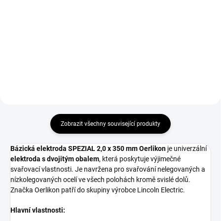
Svářečské rukavice GL016 Simply
Nesmývatelný popisovač.
Red velikost 10 vhodné pro
Tloušťka čáry 1,5 mm.
svařování metodou MMA a
MIG/MAG.
Zobrazit všechny související produkty
Bázická elektroda SPEZIAL 2,0 x 350 mm Oerlikon
je univerzální
elektroda s dvojitým obalem
, která poskytuje výjimečné
svařovací vlastnosti. Je navržena pro svařování nelegovaných a
nízkolegovaných ocelí ve všech polohách kromě svislé dolů.
Značka Oerlikon patří do skupiny výrobce Lincoln Electric.
Hlavní vlastnosti: