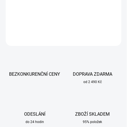
Bázická elektroda s dvojitým obalem.
DETAILNÍ INFORMACE
ZEPTAT SE
BEZKONKURENČNÍ CENY
DOPRAVA ZDARMA
od 2 490 Kč
ODESLÁNÍ
ZBOŽÍ SKLADEM
do 24 hodin
95% položek