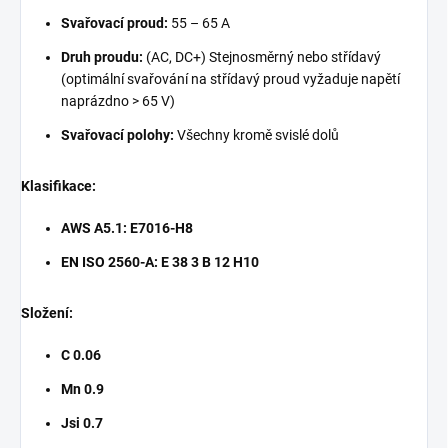
Svařovací proud:
55 – 65 A
Druh proudu:
(AC, DC+) Stejnosměrný nebo střídavý
(optimální svařování na střídavý proud vyžaduje napětí
naprázdno > 65 V)
Svařovací polohy:
Všechny kromě svislé dolů
Klasifikace:
AWS A5.1: E7016-H8
EN ISO 2560-A: E 38 3 B 12 H10
Složení:
C 0.06
Mn 0.9
Jsi 0.7