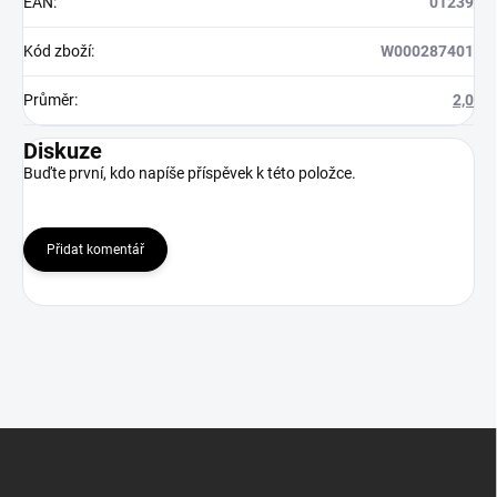
EAN
:
01239
Kód zboží
:
W000287401
Průměr
:
2,0
Diskuze
Buďte první, kdo napíše příspěvek k této položce.
Přidat komentář
Z
á
p