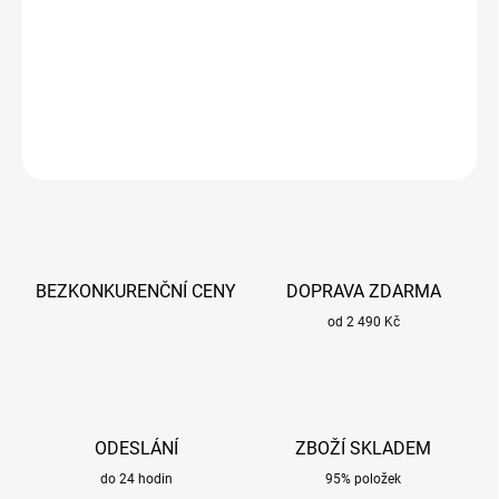
Chrání před UV a infračerveným zářením. Odolné vůči poškrábání.
DETAILNÍ INFORMACE
ZEPTAT SE
BEZKONKURENČNÍ CENY
DOPRAVA ZDARMA
od 2 490 Kč
ODESLÁNÍ
ZBOŽÍ SKLADEM
do 24 hodin
95% položek