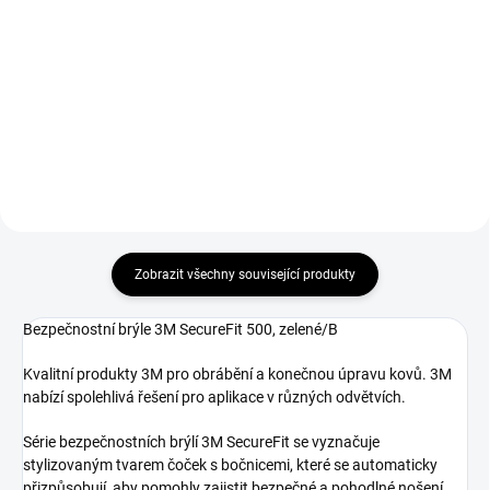
Pracovní rukavice Goat velikost 9
Polomaska ​​3M série 6000 pro
určeno k ochraně ruky při práci v
vícenásobné použití.
dílně, garáži, hale při rekonstrukci.
Zobrazit všechny související produkty
Bezpečnostní brýle 3M SecureFit 500, zelené/B
Kvalitní produkty 3M pro obrábění a konečnou úpravu kovů. 3M
nabízí spolehlivá řešení pro aplikace v různých odvětvích.
Série bezpečnostních brýlí 3M SecureFit se vyznačuje
stylizovaným tvarem čoček s bočnicemi, které se automaticky
přizpůsobují, aby pomohly zajistit bezpečné a pohodlné nošení.