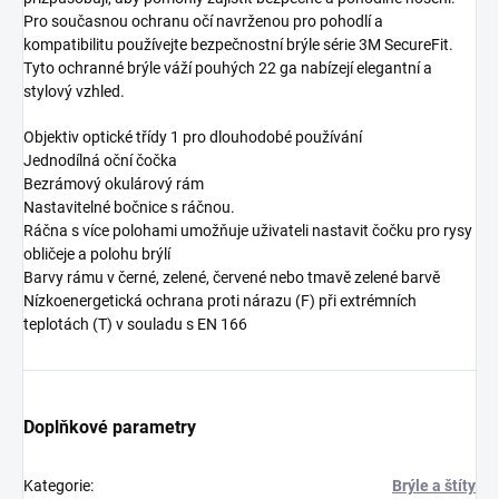
Pro současnou ochranu očí navrženou pro pohodlí a
kompatibilitu používejte bezpečnostní brýle série 3M SecureFit.
Tyto ochranné brýle váží pouhých 22 ga nabízejí elegantní a
stylový vzhled.
Objektiv optické třídy 1 pro dlouhodobé používání
Jednodílná oční čočka
Bezrámový okulárový rám
Nastavitelné bočnice s ráčnou.
Ráčna s více polohami umožňuje uživateli nastavit čočku pro rysy
obličeje a polohu brýlí
Barvy rámu v černé, zelené, červené nebo tmavě zelené barvě
Nízkoenergetická ochrana proti nárazu (F) při extrémních
teplotách (T) v souladu s EN 166
Doplňkové parametry
Kategorie
:
Brýle a štíty