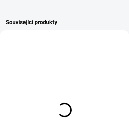
Související produkty
VÝPRODEJ
SKLADEM
SKLADEM
Pracovní rukavice Goat
Polomaska ​​6200 3M
velikost 9
velikost M
80 Kč
554 Kč
66 Kč bez DPH
458 Kč bez DPH
Do košíku
Do košíku