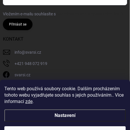
Vložením e-mailu souhlasíte s
podmínkami ochrany osobních údajů
Přihlásit se
KONTAKT
info
@
svarsi.cz
+421 948 072 919
svarsi.cz
svarsi.cz
Tento web používá soubory cookie. Dalším procházením
tohoto webu vyjadřujete souhlas s jejich používáním.. Více
informací
zde
.
Nastavení