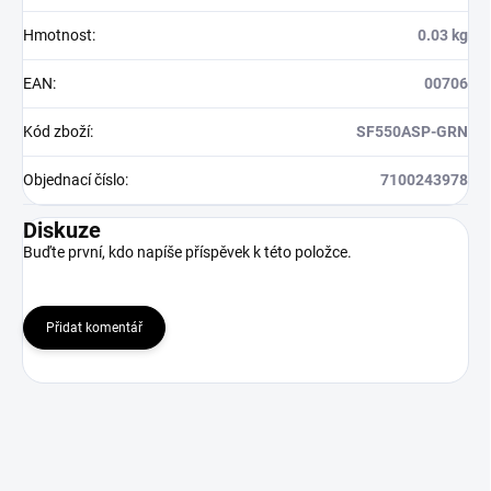
Hmotnost
:
0.03 kg
EAN
:
00706
Kód zboží
:
SF550ASP-GRN
Objednací číslo
:
7100243978
Diskuze
Buďte první, kdo napíše příspěvek k této položce.
Přidat komentář