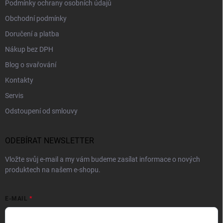
Podmínky ochrany osobních údajů
Obchodní podmínky
Doručení a platba
Nákup bez DPH
Blog o svařování
Kontakty
Servis
Odstoupení od smlouvy
ODEBÍRAT NEWSLETTER
Vložte svůj e-mail a my vám budeme zasílat informace o nových
produktech na našem e-shopu.
E-MAIL