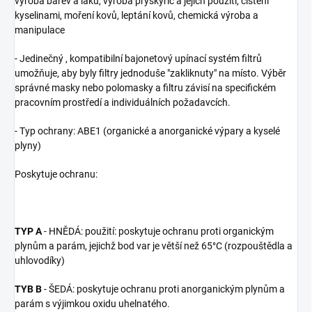
výroba barev a laků, výroba pryskyřic a jejich použití, čištění
kyselinami, moření kovů, leptání kovů, chemická výroba a
manipulace
- Jedinečný , kompatibilní bajonetový upínací systém filtrů
umožňuje, aby byly filtry jednoduše "zakliknuty" na místo. Výběr
správné masky nebo polomasky a filtru závisí na specifickém
pracovním prostředí a individuálních požadavcích.
- Typ ochrany: ABE1 (organické a anorganické výpary a kyselé
plyny)
Poskytuje ochranu:
TYP A
- HNĚDÁ: použití: poskytuje ochranu proti organickým
plynům a parám, jejichž bod var je větší než 65°C (rozpouštědla a
uhlovodíky)
TYB B
- ŠEDÁ: poskytuje ochranu proti anorganickým plynům a
parám s výjimkou oxidu uhelnatého.