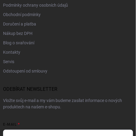
Podmínky ochrany osobních údajů
Obchodní podmínky
Doručení a platba
Nákup bez DPH
Blog o svařování
Kontakty
Servis
Odstoupení od smlouvy
ODEBÍRAT NEWSLETTER
Vložte svůj e-mail a my vám budeme zasílat informace o nových
produktech na našem e-shopu.
E-MAIL