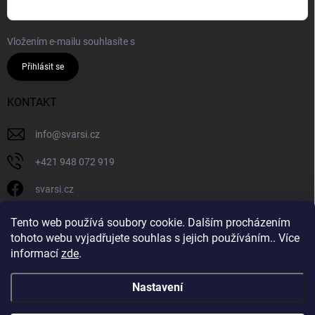
Vložením e-mailu souhlasíte s
podmínkami ochrany osobních údajů
Přihlásit se
KONTAKT
info
@
svarsi.cz
+421 948 072 919
svarsi.cz
svarsi.cz
Tento web používá soubory cookie. Dalším procházením
tohoto webu vyjadřujete souhlas s jejich používáním.. Více
informací
zde
.
Nastavení