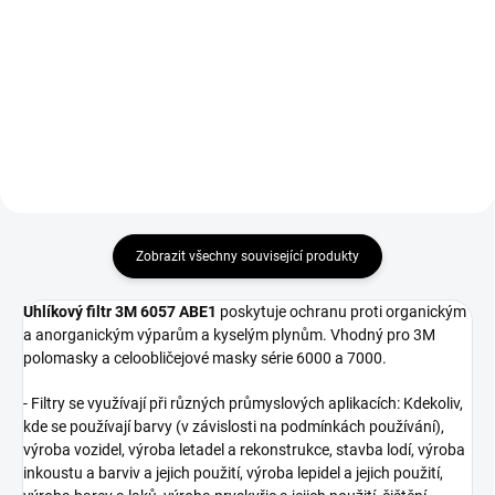
Polomaska ​​3M série 6000 pro
Celotvárová maska ​​6800 3M
vícenásobné použití.
velikost M určená pro
vícenásobné použití.
Zobrazit všechny související produkty
Uhlíkový filtr 3M 6057 ABE1
poskytuje ochranu proti organickým
a anorganickým výparům a kyselým plynům. Vhodný pro 3M
polomasky a celoobličejové masky série 6000 a 7000.
- Filtry se využívají při různých průmyslových aplikacích: Kdekoliv,
kde se používají barvy (v závislosti na podmínkách používání),
výroba vozidel, výroba letadel a rekonstrukce, stavba lodí, výroba
inkoustu a barviv a jejich použití, výroba lepidel a jejich použití,