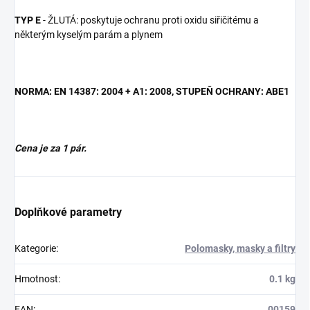
TYP E
- ŽLUTÁ: poskytuje ochranu proti oxidu siřičitému a
některým kyselým parám a plynem
NORMA: EN 14387: 2004 + A1: 2008, STUPEŇ OCHRANY: ABE1
Cena je za 1 pár.
Doplňkové parametry
Kategorie
:
Polomasky, masky a filtry
Hmotnost
:
0.1 kg
EAN
:
00159