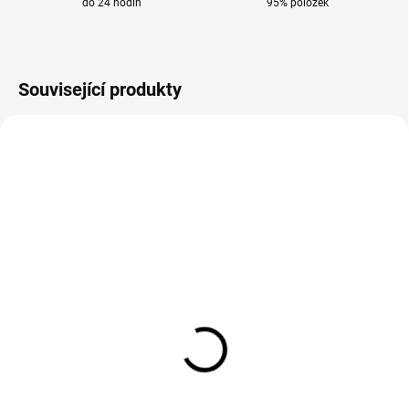
do 24 hodin
95% položek
Související produkty
VÝPRODEJ
SKLADEM
DODÁNÍ 8-9 DNÍ
Polomaska ​​6200 3M
Celoobličejová maska ​​
velikost M
6800 3M velikost M
554 Kč
3 663 Kč
458 Kč bez DPH
3 027 Kč bez DPH
Do košíku
Do košíku