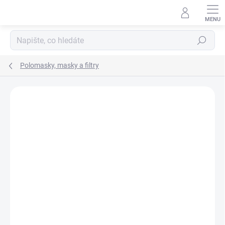
Přejít
na
obsah
Hledat
Polomasky, masky a filtry
Neohodnoceno
Podrobnosti hodnocení
ZNAČKA:
3M