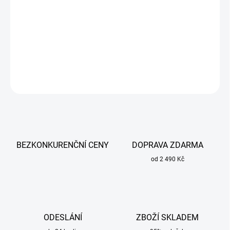
Uhlíkový filtr 3M 6057 ABE1 poskytuje ochranu proti organickým a
anorganickým výparům a kyselým plynům.
DETAILNÍ INFORMACE
ZEPTAT SE
BEZKONKURENČNÍ CENY
DOPRAVA ZDARMA
od 2 490 Kč
ODESLÁNÍ
ZBOŽÍ SKLADEM