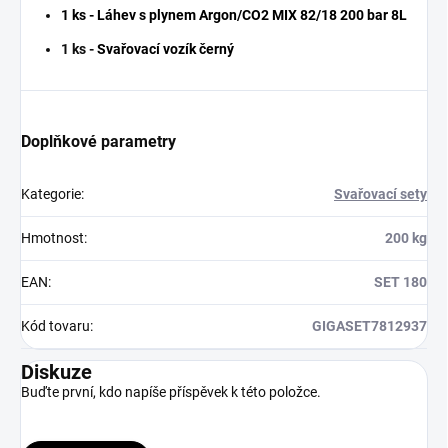
1 ks - Láhev s plynem Argon/CO2 MIX 82/18 200 bar 8L
1 ks -
Svařovací vozík černý
Doplňkové parametry
Kategorie
:
Svařovací sety
Hmotnost
:
200 kg
EAN
:
SET 180
Kód tovaru
:
GIGASET7812937
Diskuze
Buďte první, kdo napíše příspěvek k této položce.