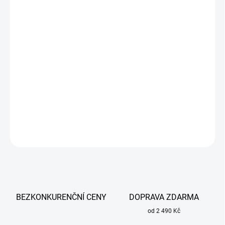
cena:
MŮŽEME
DORUČIT DO:
13.8.2026
−
+
Přidat do košíku
Synergická svářečka pro metody MIG/MAG, MMA a TIG Lift.
Umožňuje svařování s plynem i bez plynu, určené pro 1 kg cívky.
DETAILNÍ INFORMACE
ZEPTAT SE
BEZKONKURENČNÍ CENY
DOPRAVA ZDARMA
od 2 490 Kč