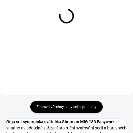
svařovacího hořáku Co2
KOWAX 200 ml
MIG/MAG
209 Kč
246 Kč
173 Kč bez DPH
203 Kč bez DPH
Do košíku
Do košíku
NANOClean čistič kukel od firmy
KOWAX o objemu 200 ml.
Zabraňuje poškození hořáku,
snižuje riziko požáru.
Zobrazit všechny související produkty
Giga set synergická svářečka Sherman MIG 180 Easywork
je
snadno ovladatelné zařízení pro ruční svařování oceli a barevných