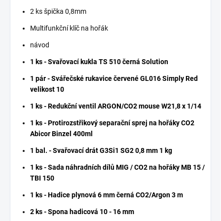
2 ks špička 0,8mm
Multifunkční klíč na hořák
návod
1 ks - Svařovací kukla TS 510 černá Solution
1 pár - Svářečské rukavice červené GL016 Simply Red
velikost 10
1 ks - Redukční ventil ARGON/CO2 mouse W21,8 x 1/14
1 ks - Protirozstřikový separační sprej na hořáky CO2
Abicor Binzel 400ml
1 bal. - Svařovací drát G3Si1 SG2 0,8 mm 1 kg
1 ks - Sada náhradních dílů MIG / CO2 na hořáky MB 15 /
TBI 150
1 ks - Hadice plynová 6 mm černá CO2/Argon 3 m
2 ks - Spona hadicová 10 - 16 mm