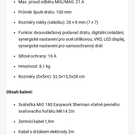
Max. proud odběru MIG/MAG: 21 A
Průměr špule drátu: 100 mm
Rozměry rolety (válečku): 28 × 8 mm (7 × 7)
Funkce: dvouválečkový podavač drátu, digitální ovládání,
synergické nastavení pro ocel uhlíkovou, VRD, LED displej,
synergické nastavení pro samoochranný drát
Síťové ochrany: 16 A
Hmotnost: 8,1 kg
Rozměry (D×Š×V): 32,5×15,5×28 cm
Obsah balení:
Svářečka MIG 180 Easywork Sherman včetně pevného
svařovacího hořáku MK14 2m
Zemnící kabel 1,9m
Kabel s držákem elektrody 2m