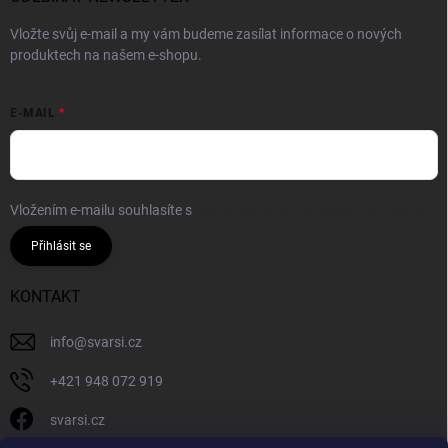
Vložte svůj e-mail a my vám budeme zasílat informace o nových
produktech na našem e-shopu.
E-MAIL
Vložením e-mailu souhlasíte s
podmínkami ochrany osobních údajů
Přihlásit se
KONTAKT
info
@
svarsi.cz
+421 948 072 919
svarsi.cz