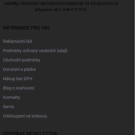
nabídky, neváhejte nás kdykoli kontaktovat na
info@svarsi.cz
případně
+421 948 072 919
.
INFORMACE PRO VÁS
Reklamační řád
Podmínky ochrany osobních údajů
Obchodní podmínky
Doručení a platba
Nákup bez DPH
Blog o svařování
Kontakty
Servis
Odstoupení od smlouvy
ODEBÍRAT NEWSLETTER