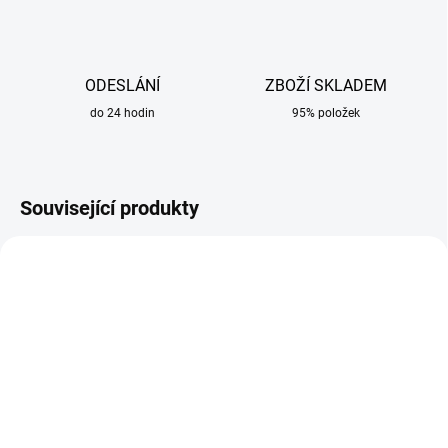
ODESLÁNÍ
ZBOŽÍ SKLADEM
do 24 hodin
95% položek
Související produkty
SKLADEM
SKLADEM
Magnetický držák
Čistič kukel NANOClean