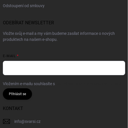
Odstoupení od smlouvy
ODEBÍRAT NEWSLETTER
Vložte svůj e-mail a my vám budeme zasílat informace o nových
produktech na našem e-shopu.
E-MAIL
Vložením e-mailu souhlasíte s
podmínkami ochrany osobních údajů
Přihlásit se
KONTAKT
info
@
svarsi.cz