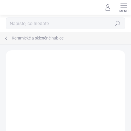
Přejít
na
obsah
Hledat
Keramické a skleněné hubice
Neohodnoceno
Podrobnosti hodnocení
ZNAČKA:
SHERMAN