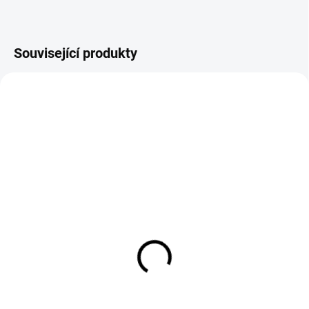
Související produkty
SKLADEM
SKLADEM
Držák kleštiny 1,6 mm na
Kleština 1,6 mm (50mm)
hořák TIG 17/18/26
na hořák TIG 17/18/26
49 Kč
22 Kč
41 Kč bez DPH
18 Kč bez DPH
Do košíku
Do košíku