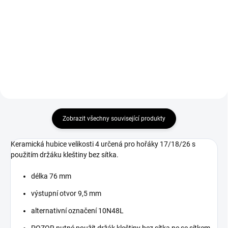
Držák kleštiny 1,6 mm na hořák
Kleština 1,6 mm (50mm) na
TIG 9/20.
hořák TIG 17/18/26.
Zobrazit všechny související produkty
Keramická hubice velikosti 4 určená pro hořáky 17/18/26 s
použitím držáku kleštiny bez sítka.
délka 76 mm
výstupní otvor 9,5 mm
alternativní označení 10N48L
POZOR nutné použít držák kleštiny bez sítka ne se sítkem.