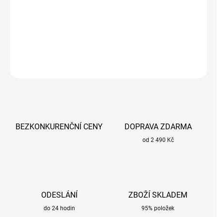
Pro použití s ​​držákem kleštiny pro hořák TIG 17/18/26.
DETAILNÍ INFORMACE
ZEPTAT SE
BEZKONKURENČNÍ CENY
DOPRAVA ZDARMA
od 2 490 Kč
ODESLÁNÍ
ZBOŽÍ SKLADEM
do 24 hodin
95% položek