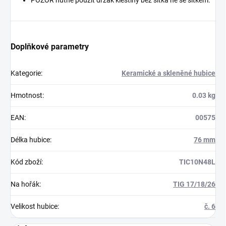
Doplňkové parametry
Kategorie
:
Keramické a skleněné hubice
Hmotnost
:
0.03 kg
EAN
:
00575
Délka hubice
:
76 mm
Kód zboží
:
TIC10N48L
Na hořák
:
TIG 17/18/26
Velikost hubice
:
č. 6