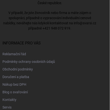
České republice.
V případě, že jste živnostník nebo firma a máte zájem o
spolupráci, případně o vypracování individuální cenové
nabídky, neváhejte nás kdykoli kontaktovat na
info@svarsi.cz
případně
+421 948 072 919
.
INFORMACE PRO VÁS
Reklamační řád
Podmínky ochrany osobních údajů
Obchodní podmínky
Doručení a platba
Nákup bez DPH
Blog o svařování
Kontakty
Servis