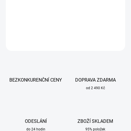
Ukazuje tlak na výstupu z ventilu.
DETAILNÍ INFORMACE
ZEPTAT SE
BEZKONKURENČNÍ CENY
DOPRAVA ZDARMA
od 2 490 Kč
ODESLÁNÍ
ZBOŽÍ SKLADEM
do 24 hodin
95% položek