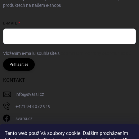
produktech na našem e-shopu.
E-MAIL
Vložením e-mailu souhlasíte s
podmínkami ochrany osobních údajů
Přihlásit se
KONTAKT
info
@
svarsi.cz
+421 948 072 919
svarsi.cz
svarsi.cz
Tento web používá soubory cookie. Dalším procházením