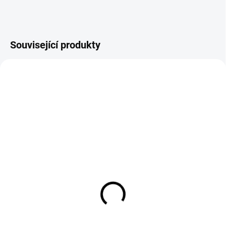
Související produkty
SKLADEM
SKLADEM
Redukční ventil kyslík O2
Redukční ventil kyslík O2
G3/4 Sherman
W21,8 x 1/14 Sherman
1 242 Kč
1 242 Kč
1 026 Kč bez DPH
1 026 Kč bez DPH
Do košíku
Do košíku