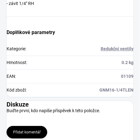
- závit
1/4″ RH
Doplňkové parametry
Kategorie
:
Redukční ventily
Hmotnost
:
0.2 kg
EAN
:
01109
Kód zboží
:
GNM16-1/4TLEN
Diskuze
Buďte první, kdo napíše příspěvek k této položce.
Přidat komentář