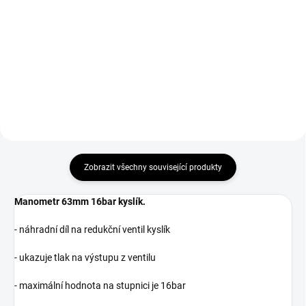
Redukční ventil kyslík O2 G3/4
Redukční ventil kyslík O2
Sherman pro profesionální i
W21,8x1/14 Sherman pro
dílenské použití.
profesionální i dílenské použití.
Zobrazit všechny související produkty
Manometr 63mm 16bar kyslík.
- náhradní díl na redukční ventil kyslík
- ukazuje tlak na výstupu z ventilu
- maximální hodnota na stupnici je 16bar