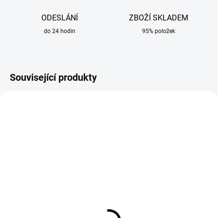
ODESLÁNÍ
ZBOŽÍ SKLADEM
do 24 hodin
95% položek
Související produkty
SKLADEM
SKLADEM
Sada náhradních dílů
Sada náhradních dílů
MIG/CO2 na hořáky MB
MIG / CO2 na hořáky MB
15 / TBI 150
15 / TBI 150 EXTRA