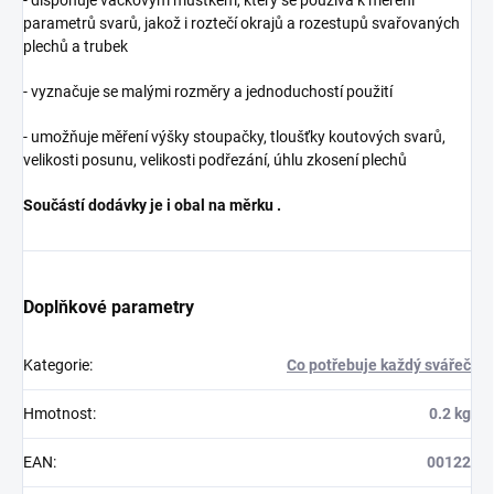
parametrů svarů, jakož i roztečí okrajů a rozestupů svařovaných
plechů a trubek
- vyznačuje se malými rozměry a jednoduchostí použití
- umožňuje měření výšky stoupačky, tloušťky koutových svarů,
velikosti posunu, velikosti podřezání, úhlu zkosení plechů
Součástí dodávky je i obal na měrku .
Doplňkové parametry
Kategorie
:
Co potřebuje každý svářeč
Hmotnost
:
0.2 kg
EAN
:
00122