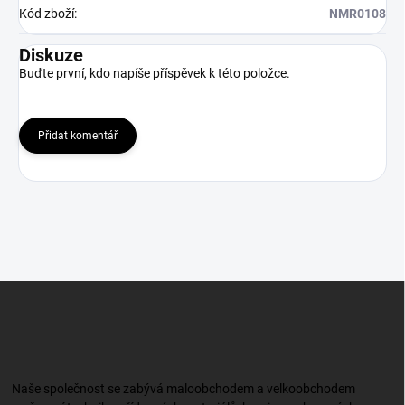
Kód zboží
:
NMR0108
Diskuze
Buďte první, kdo napíše příspěvek k této položce.
Přidat komentář
Z
á
p
a
t
í
Naše společnost se zabývá maloobchodem a velkoobchodem