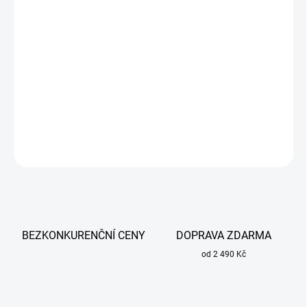
DORUČIT DO:
13.8.2026
−
+
Přidat do košíku
Měřítko svarů SPD-1 pro profesionální i dílenské použití.
DETAILNÍ INFORMACE
ZEPTAT SE
BEZKONKURENČNÍ CENY
DOPRAVA ZDARMA
od 2 490 Kč