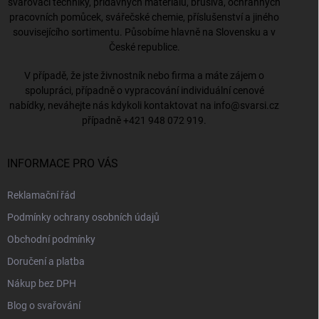
svařovací techniky, přídavných materiálů, brusiva, ochranných
pracovních pomůcek, svářečské chemie, příslušenství a jiného
souvisejícího sortimentu. Působíme hlavně na Slovensku a v
České republice.
V případě, že jste živnostník nebo firma a máte zájem o
spolupráci, případně o vypracování individuální cenové
nabídky, neváhejte nás kdykoli kontaktovat na
info@svarsi.cz
případně
+421 948 072 919
.
INFORMACE PRO VÁS
Reklamační řád
Podmínky ochrany osobních údajů
Obchodní podmínky
Doručení a platba
Nákup bez DPH
Blog o svařování