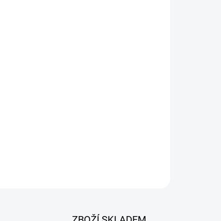
026
Přidat do košíku
e jednorázová antistatická ochranná kombinéza
ZBOŽÍ SKLADEM