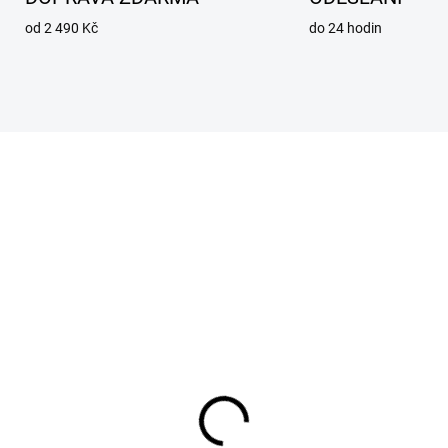
od 2 490 Kč
do 24 hodin
SKLADEM
SKL
ticový filtr 3M 5935
Držák filtru 501 3M
 R
122 Kč
1 Kč
101 Kč bez DPH