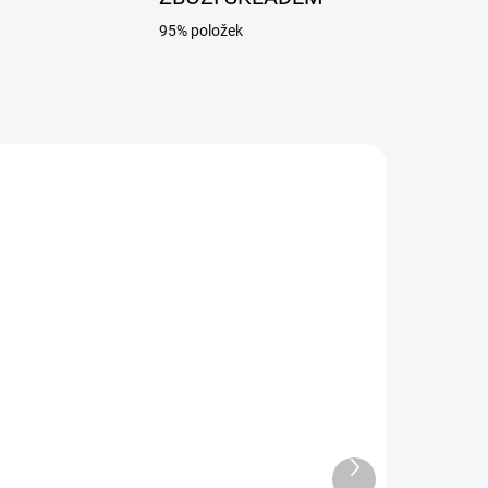
95% položek
ADEM
DODÁNÍ 8-9 DNÍ
Celoobličejová maska ​​
6800 3M velikost M
Další
3 663 Kč
produkt