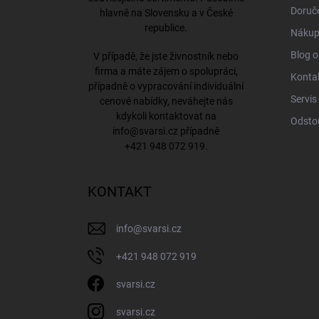
Doruče
hlavně na Slovensku a v České
republice.
Nákup
Blog o
V případě, že jste živnostník nebo
firma a máte zájem o spolupráci,
Konta
případně o vypracování individuální
Servis
cenové nabídky, neváhejte nás
kdykoli kontaktovat na
Odsto
info@svarsi.cz
případně
+421 948 072 919
.
KONTAKT
info
@
svarsi.cz
+421 948 072 919
svarsi.cz
svarsi.cz