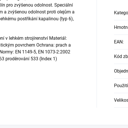
klín pro zvýšenou odolnost. Speciální
ům a zvýšenou odolnost proti olejům a
Katego
lehkému postříkání kapalinou (typ 6),
Hmotn
ní v lehkém strojírenství Materiál:
EAN
:
tatickým povrchem Ochrana: prach a
I Normy: EN 1149-5, EN 1073-2:2002
Kód zb
63 proděrování 533 (Index 1)
Objedn
Použití
Velikos