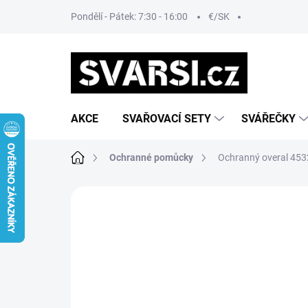
Přejít
Pondělí - Pátek: 7:30 - 16:00
€/SK
na
obsah
AKCE
SVAŘOVACÍ SETY
SVÁŘEČKY
Domů
Ochranné pomůcky
Ochranný overal 453
Neohodnoceno
Podrobnosti hodn