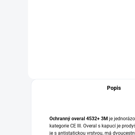
458 Kč bez DPH
183
Do košíku
Polomaska ​​3M série 6000 pro
Část
vícenásobné použití.
chr
část
Popis
Ochranný overal 4532+ 3M
je jednoráz
kategorie CE III. Overal s kapucí je prod
je s antistatickou vrstvou, má dvoucestn