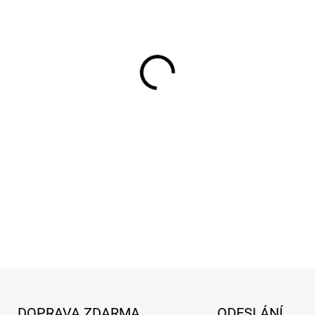
MŮŽEME DORUČIT DO:
18.8.2
−
+
Ochranný overal 4532+ 3M j
kategorie CE III.
DETAILNÍ INFORMACE
ZEPTAT SE
DOPRAVA ZDARMA
ODESLÁNÍ