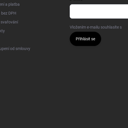
ní a platba
 bez DPH
 svařování
Vložením e-mailu souhlasíte s
po
kty
Přihlásit se
upení od smlouvy