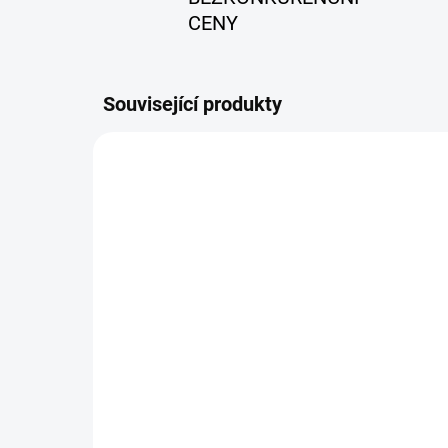
CENY
Související produkty
VÝPRODEJ
SKLADEM
Polomaska ​​6200 3M
Čás
velikost M
P3
554 Kč
22