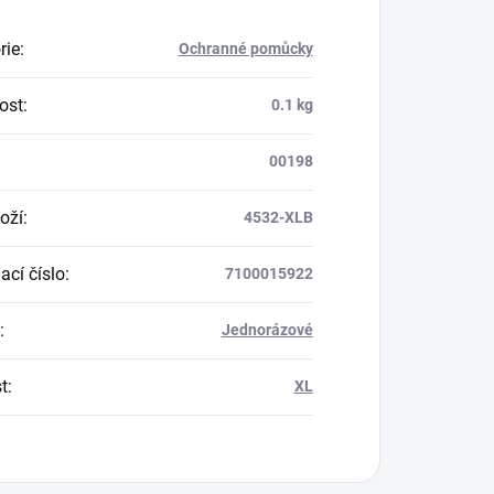
rie
:
Ochranné pomůcky
ost
:
0.1 kg
00198
oží
:
4532-XLB
ací číslo
:
7100015922
:
Jednorázové
t
:
XL