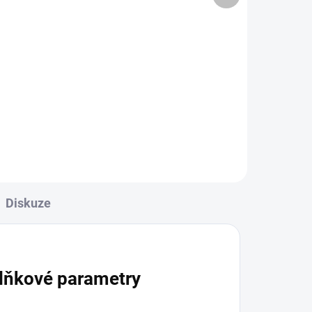
3 027 Kč bez DPH
Do košíku
Celotvárová maska ​​6800 3M
velikost M určená pro
vícenásobné použití.
Diskuze
lňkové parametry