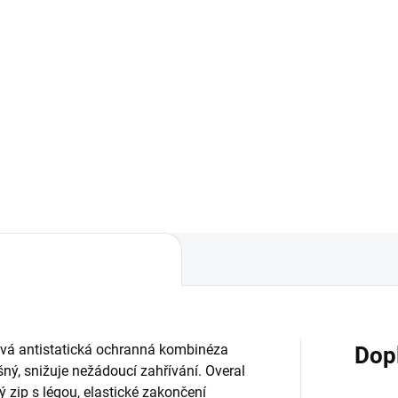
 Kč bez DPH
Do košíku
Do košíku
Držák filtru 501 3M určený k
použití s ​​polomaskami a
icový filtr 3M 5935 P3 R
maskami 3M.
ání proti pevným a kapalným
icím.
ová antistatická ochranná kombinéza
Dop
yšný, snižuje nežádoucí zahřívání. Overal
ý zip s légou, elastické zakončení