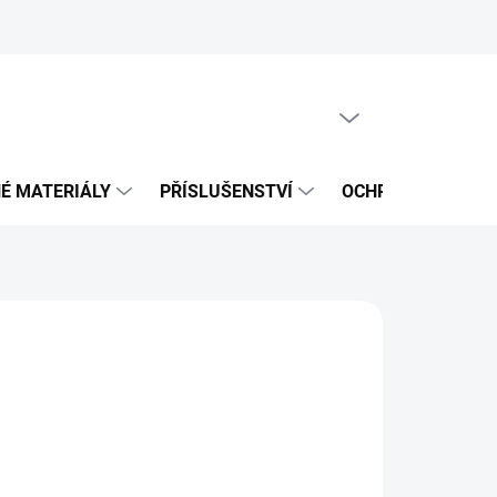
PRÁZDNÝ KOŠÍK
NÁKUPNÍ
KOŠÍK
É MATERIÁLY
PŘÍSLUŠENSTVÍ
OCHRANNÉ POMŮ