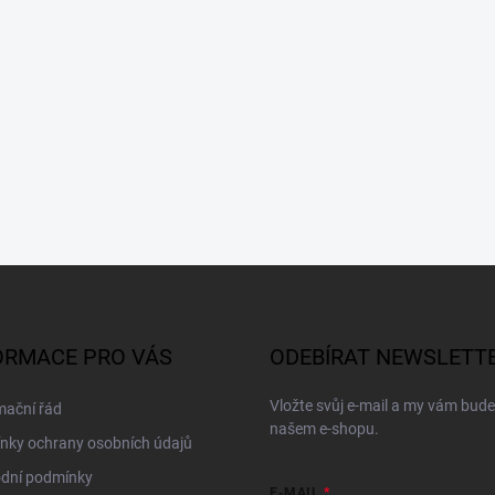
ORMACE PRO VÁS
ODEBÍRAT NEWSLETT
Vložte svůj e-mail a my vám bud
mační řád
našem e-shopu.
nky ochrany osobních údajů
dní podmínky
E-MAIL