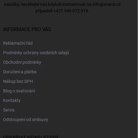
nabídky, neváhejte nás kdykoli kontaktovat na
info@svarsi.cz
případně
+421 948 072 919
.
INFORMACE PRO VÁS
Reklamační řád
Podmínky ochrany osobních údajů
Obchodní podmínky
Doručení a platba
Nákup bez DPH
Blog o svařování
Kontakty
Servis
Odstoupení od smlouvy
ODEBÍRAT NEWSLETTER