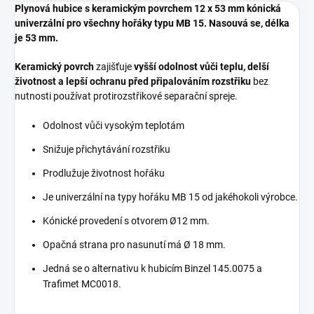
Plynová hubice s keramickým povrchem 12 x 53 mm kónická
univerzální pro všechny hořáky typu MB 15. Nasouvá se, délka
je 53 mm.
Keramický povrch
zajišťuje
vyšší odolnost vůči teplu, delší
životnost a lepší ochranu před připalováním rozstřiku
bez
nutnosti používat protirozstřikové separační spreje.
Odolnost vůči vysokým teplotám
Snižuje přichytávání rozstřiku
Prodlužuje životnost hořáku
Je univerzální na typy hořáku MB 15 od jakéhokoli výrobce.
Kónické provedení s otvorem Ø12 mm.
Opačná strana pro nasunutí má Ø 18 mm.
Jedná se o alternativu k hubicím Binzel 145.0075 a
Trafimet MC0018.