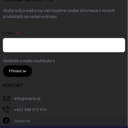
Vložte svůj e-mail a my vám budeme zasílat informace o nových
produktech na našem e-shopu.
E-MAIL
Vložením e-mailu souhlasíte s
podmínkami ochrany osobních údajů
Přihlásit se
KONTAKT
info
@
svarsi.cz
+421 948 072 919
svarsi.cz