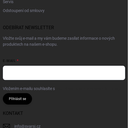
Servis
Odstoupení od smlouvy
ODEBÍRAT NEWSLETTER
Vložte svůj e-mail a my vám budeme zasílat informace o nových
produktech na našem e-shopu.
E-MAIL
Vložením e-mailu souhlasíte s
podmínkami ochrany osobních údajů
Přihlásit se
KONTAKT
info
@
svarsi.cz