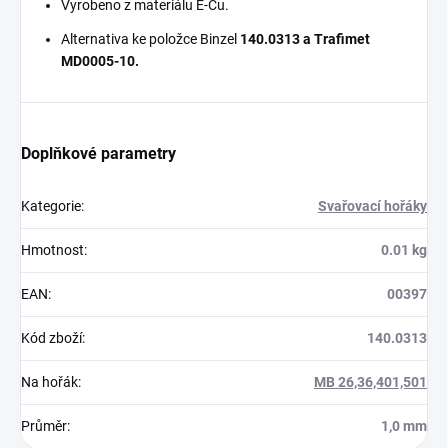
Vyrobeno z materiálu E-Cu.
Alternativa ke položce Binzel
140.0313 a Trafimet
MD0005-10
.
Doplňkové parametry
Kategorie
:
Svařovací hořáky
Hmotnost
:
0.01 kg
EAN
:
00397
Kód zboží
:
140.0313
Na hořák
:
MB 26,36,401,501
Průměr
:
1,0 mm