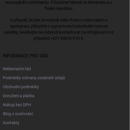
souvisejícího sortimentu. Působíme hlavně na Slovensku a v
České republice.
V případě, že jste živnostník nebo firma a máte zájem o
spolupráci, případně o vypracování individuální cenové
nabídky, neváhejte nás kdykoli kontaktovat na
info@svarsi.cz
případně
+421 948 072 919
.
INFORMACE PRO VÁS
Reklamační řád
Podmínky ochrany osobních údajů
Obchodní podmínky
Doručení a platba
Nákup bez DPH
Blog o svařování
Kontakty