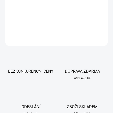
Kontaktní špička (průvlak) pro drát 1,0mm závit M8 x délka 30
mm univerzální pro všechny hořáky typu MB 26,36,401,501.
DETAILNÍ INFORMACE
ZEPTAT SE
BEZKONKURENČNÍ CENY
DOPRAVA ZDARMA
od 2 490 Kč
ODESLÁNÍ
ZBOŽÍ SKLADEM