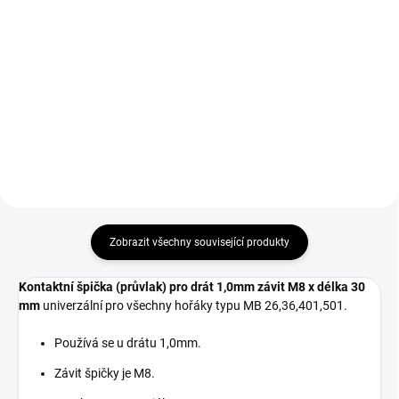
Do košíku
Do košíku
Rozdělovač plynu difuzor
Plynová hubice 16 x 76 mm
keramický pro všechny hořáky
kónická univerzální pro všechny
typu MB 501.
hořáky typu MB 501.
Zobrazit všechny související produkty
Kontaktní špička
(průvlak)
pro drát 1,0mm závit M8 x délka 30
mm
univerzální pro všechny hořáky typu MB 26,36,401,501
.
Používá se u drátu 1,0mm.
Závit špičky je M8.