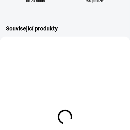
do 24 hodin
95% položek
Související produkty
SKLADEM
SKLADEM
Rozdělovač plynu difuzor
Plynová hubice 16 x 76
keramický délka 28 mm
mm kónická pro hořáky
pro hořáky MB 501
MB 501
38 Kč
76 Kč
31 Kč bez DPH
63 Kč bez DPH