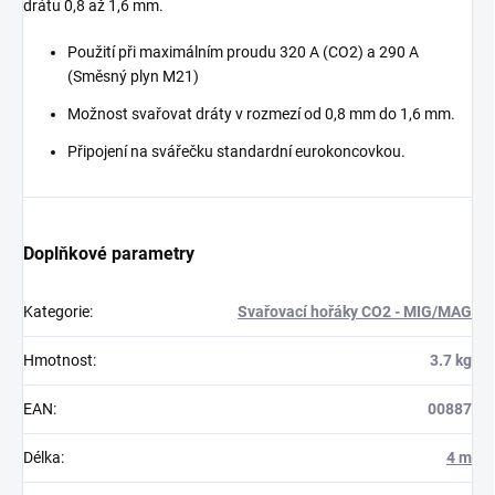
drátu 0,8 až 1,6 mm.
Použití při maximálním proudu 320 A (CO2) a 290 A
(Směsný plyn M21)
Možnost svařovat dráty v rozmezí od 0,8 mm do 1,6 mm.
Připojení na svářečku standardní eurokoncovkou.
Doplňkové parametry
Kategorie
:
Svařovací hořáky CO2 - MIG/MAG
Hmotnost
:
3.7 kg
EAN
:
00887
Délka
:
4 m