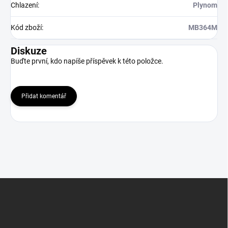
Chlazení
:
Plynom
Kód zboží
:
MB364M
Diskuze
Buďte první, kdo napíše příspěvek k této položce.
Přidat komentář
Z
á
p
a
t