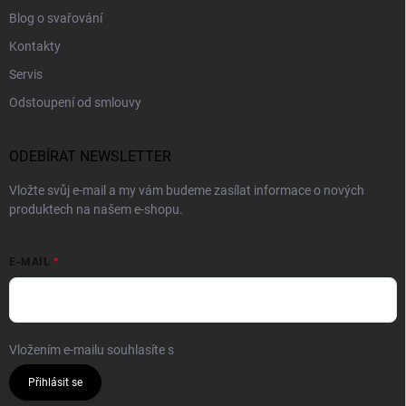
Blog o svařování
Kontakty
Servis
Odstoupení od smlouvy
ODEBÍRAT NEWSLETTER
Vložte svůj e-mail a my vám budeme zasílat informace o nových
produktech na našem e-shopu.
E-MAIL
Vložením e-mailu souhlasíte s
podmínkami ochrany osobních údajů
Přihlásit se