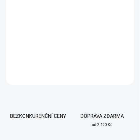
cena:
MŮŽEME
DORUČIT DO:
13.8.2026
−
+
Přidat do košíku
S eurokoncovkou do 320 ampérů při Co2.
DETAILNÍ INFORMACE
ZEPTAT SE
BEZKONKURENČNÍ CENY
DOPRAVA ZDARMA
od 2 490 Kč