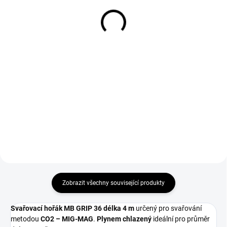
MB 36
MB 24,25,26,36,401,501
74 Kč
20 Kč
61 Kč bez DPH
17 Kč bez DPH
Do košíku
Do košíku
Plynová hubice 16 x 84 mm
Alternativa k položce Binzel
kónická univerzální pro všechny
140.0242 a Trafimet MD0009-10.
hořáky typu MB 36.
Zobrazit všechny související produkty
Svařovací hořák MB GRIP 36 délka 4 m
určený pro svařování
metodou
CO2 – MIG-MAG
.
Plynem chlazený
ideální pro průměr