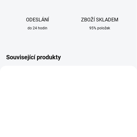
ODESLÁNÍ
ZBOŽÍ SKLADEM
do 24 hodin
95% položek
Související produkty
SKLADEM
SKLADEM
Plynová hubice 16 x 84
Špička 1,0mm závit M6 x
mm kónická pro hořáky
28mm E-Cu pro hořáky