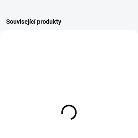
Související produkty
SKLADEM
SKLADEM
Koncovka svařovacích
Držák elektrody 300A
kabelů 35-50 mm samec
200 Kč
100 Kč
165 Kč bez DPH
83 Kč bez DPH
Do košíku
Do košíku
Hlava je z mosazi držák je z