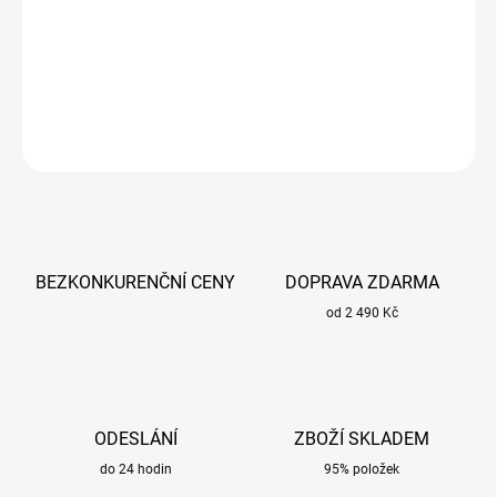
Zemnící svorka 500 A pro všechny elektrodové a inertní plynové
svářečky, invertory s maximálním svařovacím proudem 500 A.
DETAILNÍ INFORMACE
ZEPTAT SE
BEZKONKURENČNÍ CENY
DOPRAVA ZDARMA
od 2 490 Kč
ODESLÁNÍ
ZBOŽÍ SKLADEM
do 24 hodin
95% položek