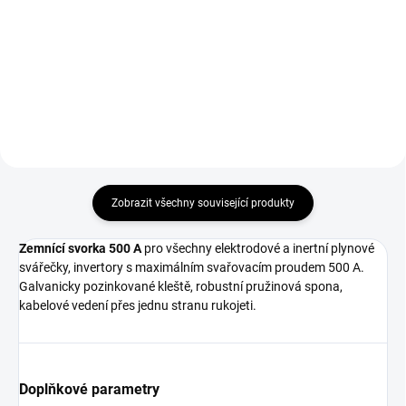
plastu.
Koncovka svařovacích kabelů 35-
50 mm samec.
Zobrazit všechny související produkty
Zemnící svorka 500 A
pro všechny elektrodové a inertní plynové
svářečky, invertory s maximálním svařovacím proudem 500 A.
Galvanicky pozinkované kleště, robustní pružinová spona,
kabelové vedení přes jednu stranu rukojeti.
Doplňkové parametry