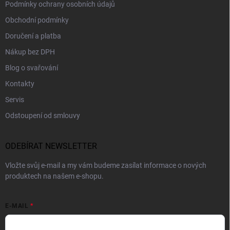
Podmínky ochrany osobních údajů
Obchodní podmínky
Doručení a platba
Nákup bez DPH
Blog o svařování
Kontakty
Servis
Odstoupení od smlouvy
ODEBÍRAT NEWSLETTER
Vložte svůj e-mail a my vám budeme zasílat informace o nových
produktech na našem e-shopu.
E-MAIL