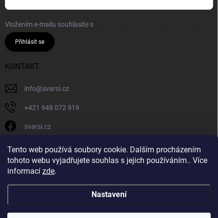
Vložením e-mailu souhlasíte s
podmínkami ochrany osobních údajů
Přihlásit se
KONTAKT
info
@
svarsi.cz
+421 948 072 919
svarsi.cz
svarsi.cz
Tento web používá soubory cookie. Dalším procházením
tohoto webu vyjadřujete souhlas s jejich používáním.. Více
informací
zde
.
Nastavení